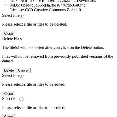
Unknown
- 27.5 KB
- Dec 11, 2025
- 2 Downloads
MD5: 0bed4b5b566d4a7be46770fdb05d0f4c
License: CC0 Creative Commons Zero 1.0
Select File(s)
Please select a file or files to be deleted.
Close
Delete Files
The file(s) will be deleted after you click on the Delete button.
Files will not be removed from previously published versions of the
dataset.
Delete
Cancel
Select File(s)
Please select a file or files to be edited.
Close
Select File(s)
Please select a file or files to be edited.
Close