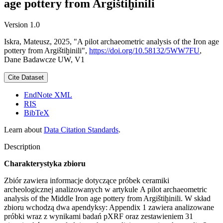
age pottery from Argištiḫinili
Version 1.0
Iskra, Mateusz, 2025, "A pilot archaeometric analysis of the Iron age
pottery from Argištiḫinili",
https://doi.org/10.58132/5WW7FU
,
Dane Badawcze UW, V1
Cite Dataset
EndNote XML
RIS
BibTeX
Learn about
Data Citation Standards
.
Description
Charakterystyka zbioru
Zbiór zawiera informacje dotyczące próbek ceramiki
archeologicznej analizowanych w artykule A pilot archaeometric
analysis of the Middle Iron age pottery from Argištiḫinili. W skład
zbioru wchodzą dwa apendyksy: Appendix 1 zawiera analizowane
próbki wraz z wynikami badań pXRF oraz zestawieniem 31