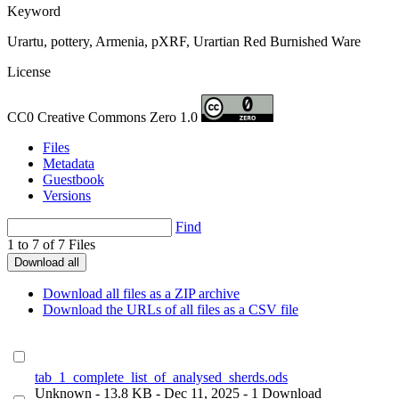
Keyword
Urartu, pottery, Armenia, pXRF, Urartian Red Burnished Ware
License
CC0 Creative Commons Zero 1.0
Files
Metadata
Guestbook
Versions
Find
1 to 7 of 7 Files
Download all
Download all files as a ZIP archive
Download the URLs of all files as a CSV file
tab_1_complete_list_of_analysed_sherds.ods
Unknown
- 13.8 KB
- Dec 11, 2025
- 1 Download