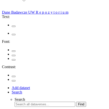
Dane Badawcze UW
R e p o z y t o r i u m
Text:
Font:
Contrast:
Add dataset
Search
Search
Find