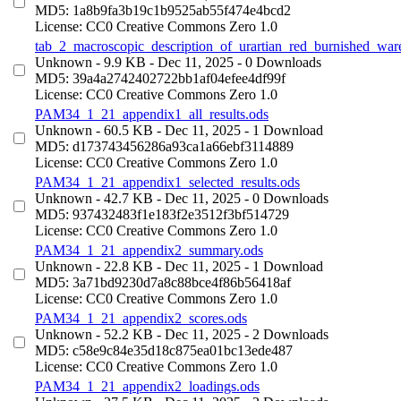
MD5: 1a8b9fa3b19c1b9525ab55f474e4bcd2
License: CC0 Creative Commons Zero 1.0
tab_2_macroscopic_description_of_urartian_red_burnished_war
Unknown
- 9.9 KB
- Dec 11, 2025
- 0 Downloads
MD5: 39a4a2742402722bb1af04efee4df99f
License: CC0 Creative Commons Zero 1.0
PAM34_1_21_appendix1_all_results.ods
Unknown
- 60.5 KB
- Dec 11, 2025
- 1 Download
MD5: d173743456286a93ca1a66ebf3114889
License: CC0 Creative Commons Zero 1.0
PAM34_1_21_appendix1_selected_results.ods
Unknown
- 42.7 KB
- Dec 11, 2025
- 0 Downloads
MD5: 937432483f1e183f2e3512f3bf514729
License: CC0 Creative Commons Zero 1.0
PAM34_1_21_appendix2_summary.ods
Unknown
- 22.8 KB
- Dec 11, 2025
- 1 Download
MD5: 3a71bd9230d7a8c88bce4f86b56418af
License: CC0 Creative Commons Zero 1.0
PAM34_1_21_appendix2_scores.ods
Unknown
- 52.2 KB
- Dec 11, 2025
- 2 Downloads
MD5: c58e9c84e35d18c875ea01bc13ede487
License: CC0 Creative Commons Zero 1.0
PAM34_1_21_appendix2_loadings.ods