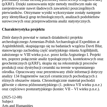
(pXRF). Dzięki zastosowaniu tejże metody możliwym stało się
zarejestrowanie nawet śladowych zawartości poszczególnych
pierwiastków. Otrzymane wyniki wykorzystane zostały następnie
przy identyfikacji grup technologicznych, analizach podobieństw
surowcowych oraz przeprowadzenia analiz statystycznych.
Charakterystyka projektu
Zbiór danych powstał w ramach działalności projektu
archeologicznego Armenian-Polish Archaeological Expedition at
Argishtikhinili, skupiającego się na badaniach wzgórza Davti Blur,
stanowiącego zachodnią część urartyjskiego miasta Argištiḫinili,
założonego w VIII wieku p.n.e. przez króla Argisztiego I. Projekt
ten, poprzez połączenie analiz typologicznych, kontekstowych oraz
geochemicznych (pXRF), skupia się na rekonstrukcji procesów
produkcji oraz dystrybucji ceramiki na terenie wspomnianego
ośrodka. Opracowany oraz prezentowany zbiór informacji dotyczy
analizy 134 fragmentów naczyń ceramicznych pochodzących z
różnych obszarów miasta. Chronologicznie materiał pochodzi
głównie z okresu późnourartyjskiego (1. połowa VII wieku p.n.e.)
oraz częściowo posturartyjskiego (koniec VII – VI wieku p.n.e.).
(2025-12-08)
Subject
Arts and Humanities