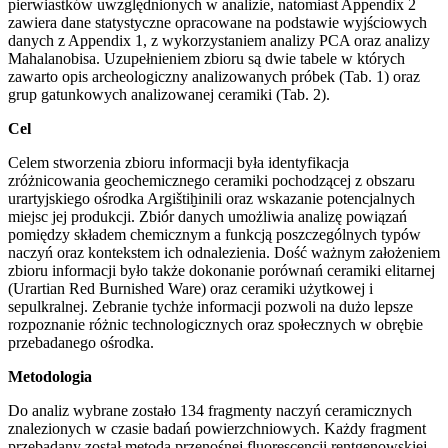
pierwiastków uwzględnionych w analizie, natomiast Appendix 2
zawiera dane statystyczne opracowane na podstawie wyjściowych
danych z Appendix 1, z wykorzystaniem analizy PCA oraz analizy
Mahalanobisa. Uzupełnieniem zbioru są dwie tabele w których
zawarto opis archeologiczny analizowanych próbek (Tab. 1) oraz
grup gatunkowych analizowanej ceramiki (Tab. 2).
Cel
Celem stworzenia zbioru informacji była identyfikacja
zróżnicowania geochemicznego ceramiki pochodzącej z obszaru
urartyjskiego ośrodka Argištiḫinili oraz wskazanie potencjalnych
miejsc jej produkcji. Zbiór danych umożliwia analizę powiązań
pomiędzy składem chemicznym a funkcją poszczególnych typów
naczyń oraz kontekstem ich odnalezienia. Dość ważnym założeniem
zbioru informacji było także dokonanie porównań ceramiki elitarnej
(Urartian Red Burnished Ware) oraz ceramiki użytkowej i
sepulkralnej. Zebranie tychże informacji pozwoli na dużo lepsze
rozpoznanie różnic technologicznych oraz społecznych w obrębie
przebadanego ośrodka.
Metodologia
Do analiz wybrane zostało 134 fragmenty naczyń ceramicznych
znalezionych w czasie badań powierzchniowych. Każdy fragment
przebadany został metodą przenośnej fluorescencji rentgenowskiej